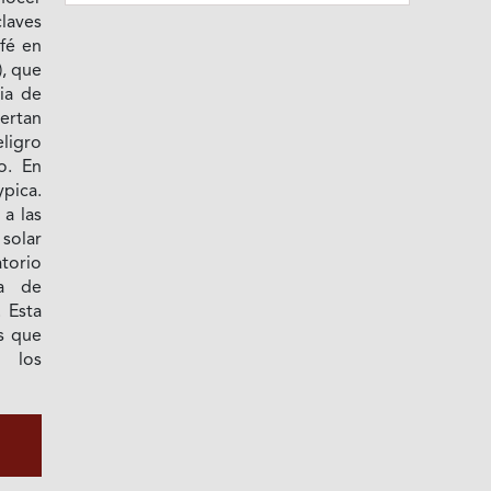
claves
fé en
), que
ia de
lertan
ligro
o. En
ypica.
 a las
solar
torio
da de
. Esta
as que
o los