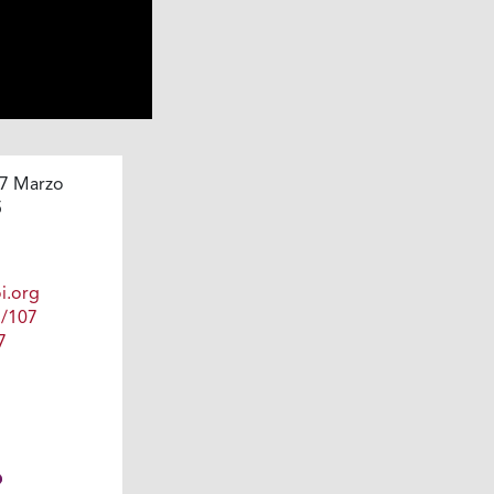
7 Marzo
5
i.org
1/107
7