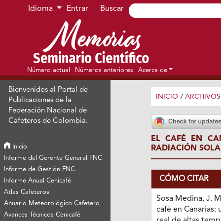
Ir al menú de navegación principal
Ir al contenido principal
Ir al pie de página del sitio
Idioma
Entrar
Buscar
Número actual
Números anteriores
Acerca de
Bienvenidos al Portal de
INICIO
/
ARCHIVOS
Publicaciones de la
Federación Nacional de
Cafeteros de Colombia.
EL CAFÉ EN CA
Inicio
RADIACIÓN SOLAR
Informe del Gerente General FNC
Informe de Gestión FNC
CÓMO CITAR
Informe Anual Cenicafé
Atlas Cafeteros
Sosa Medina, J. M.
Anuario Meteorológico Cafetero
café en Canarias: 
Avances Técnicos Cenicafé
real de altas temp