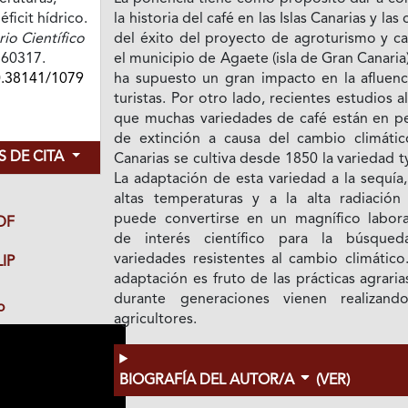
éficit hídrico.
la historia del café en las Islas Canarias y las 
o Científico
del éxito del proyecto de agroturismo y ca
e760317.
el municipio de Agaete (isla de Gran Canaria
0.38141/1079
ha supuesto un gran impacto en la afluenc
turistas. Por otro lado, recientes estudios a
que muchas variedades de café están en pe
de extinción a causa del cambio climátic
 DE CITA
Canarias se cultiva desde 1850 la variedad t
La adaptación de esta variedad a la sequía,
altas temperaturas y a la alta radiación 
puede convertirse en un magnífico labora
DF
de interés científico para la búsque
variedades resistentes al cambio climático
IP
adaptación es fruto de las prácticas agrari
durante generaciones vienen realizand
o
agricultores.
BIOGRAFÍA DEL AUTOR/A
(VER)