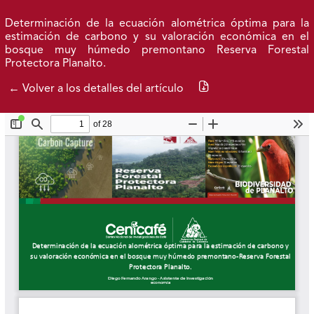
Ir al menú de navegación principal
Ir al contenido principal
Ir al pie de página del sitio
Inicio
Idioma
Entrar
Buscar
Determinación de la ecuación alométrica óptima para la
estimación de carbono y su valoración económica en el
bosque muy húmedo premontano Reserva Forestal
Protectora Planalto.
Número actual
Números anteriores
Acerca de
Descargar PDF
← Volver a los detalles del artículo
Federación Nacional de Cafeteros
| Powered by: Cenicafé
Al continuar utilizando este portal, aceptas nuestros
Términos y condiciones de uso
y
Política de Privacidad y
Tratamiento de Datos Personales
.