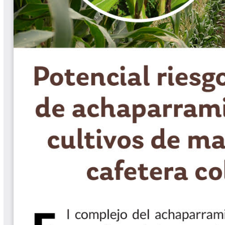
Biocartas
Boletín Agrometeorológico
Cafetero
Boletín Cafetero
Boletín de Extensión FNC
Boletín Estado Fitosanitario
Boletín Técnico Cenicafé
Brocartas
Calendario de floración y cosecha
Colección Fundación Ecológica
Cafetera
Colección Fundación Manuel Mejía
Colección Libros 80 años
Colección Libros 85 años
Comportamiento de la Industria
Finca Cafetera Santander Podcast
Infografías Cenicafé
Informes de Gestión Comité
Antioquía
Informes de Gestión Comité Caldas