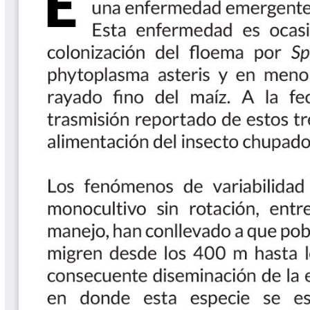
Las Aventuras del Profesor Yarumo
Libros y Manuales
Libros Proyecto Manos al Agua
Magazín Cafetero
Magazín Cafetero Podcast
Memorias de la Cumbre de Café
Memorias Seminario Científico
Normas Técnicas del Sector
Cafetero
Paisaje Cultural Cafetero
Patentes Cenicafé
Por los Caminos de Caldas Podcast
Programa Café 360
Programa de Promoción Toma
Café
Publicaciones Científicas Externas
Radionovela Mi Finca
Revista Cafetera de Colombia
Revista Cenicafé
Revista Ensayos sobre Economía