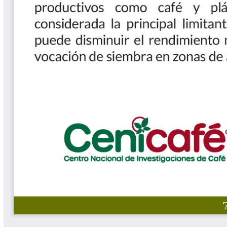
Software Cenicafé
Tips del Profesor Yarumo
Yarumadas Programa Radial