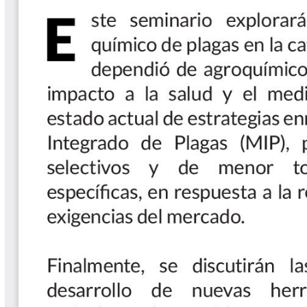
Las Aventuras del Profesor Yarumo
Libros y Manuales
Libros Proyecto Manos al Agua
Magazín Cafetero
Magazín Cafetero Podcast
Memorias de la Cumbre de Café
Memorias Seminario Científico
Normas Técnicas del Sector
Cafetero
Paisaje Cultural Cafetero
Patentes Cenicafé
Por los Caminos de Caldas Podcast
Programa Café 360
Programa de Promoción Toma
Café
Publicaciones Científicas Externas
Radionovela Mi Finca
Revista Cafetera de Colombia
Revista Cenicafé
Revista Ensayos sobre Economía