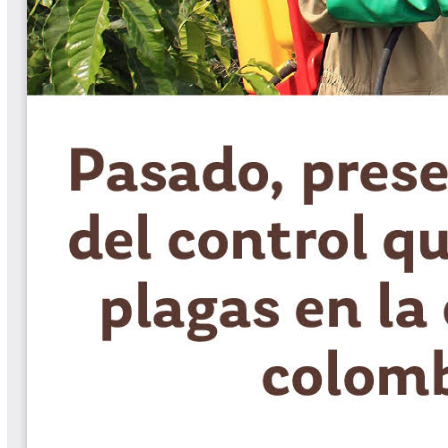
Biocartas
Boletín Agrometeorológico
Cafetero
Boletín Cafetero
Boletín de Extensión FNC
Boletín Estado Fitosanitario
Boletín Técnico Cenicafé
Brocartas
Calendario de floración y cosecha
Colección Fundación Ecológica
Cafetera
Colección Fundación Manuel Mejía
Colección Libros 80 años
Colección Libros 85 años
Comportamiento de la Industria
Finca Cafetera Santander Podcast
Infografías Cenicafé
Informes de Gestión Comité
Antioquía
Informes de Gestión Comité Caldas