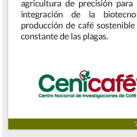
Software Cenicafé
Tips del Profesor Yarumo
Yarumadas Programa Radial