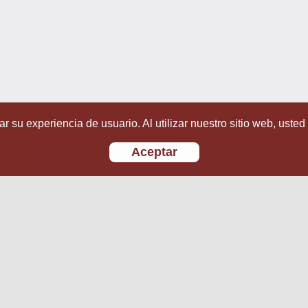
r su experiencia de usuario. Al utilizar nuestro sitio web, usted
Aceptar