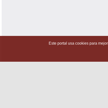
Este portal usa cookies para mejora