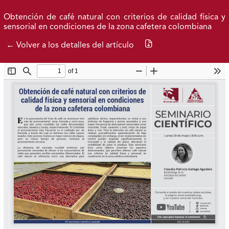
Ir al menú de navegación principal
Ir al contenido principal
Ir al pie de página del sitio
Inicio
Idioma
Entrar
Buscar
Obtención de café natural con criterios de calidad física y
sensorial en condiciones de la zona cafetera colombiana
Descargar PDF
← Volver a los detalles del artículo
Número actual
Números anteriores
Acerca de
Federación Nacional de Cafeteros
| Powered by: Cenicafé
Al continuar utilizando este portal, aceptas nuestros
Términos y condiciones de uso
y
Política de Privacidad y
Tratamiento de Datos Personales
.