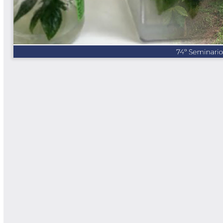
Las Aventuras del Profesor Yarumo
Libros y Manuales
Libros Proyecto Manos al Agua
Magazín Cafetero
Magazín Cafetero Podcast
Memorias de la Cumbre de Café
Memorias Seminario Científico
Normas Técnicas del Sector
Cafetero
Paisaje Cultural Cafetero
Patentes Cenicafé
Por los Caminos de Caldas Podcast
Programa Café 360
Programa de Promoción Toma
Café
Publicaciones Científicas Externas
Radionovela Mi Finca
Revista Cafetera de Colombia
Revista Cenicafé
Revista Ensayos sobre Economía