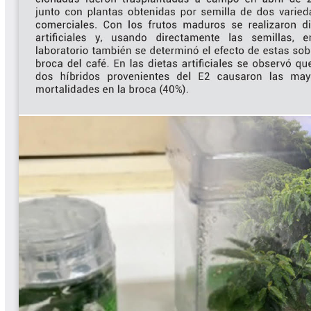
Biocartas
Boletín Agrometeorológico
Cafetero
Boletín Cafetero
Boletín de Extensión FNC
Boletín Estado Fitosanitario
Boletín Técnico Cenicafé
Brocartas
Calendario de floración y cosecha
Colección Fundación Ecológica
Cafetera
Colección Fundación Manuel Mejía
Colección Libros 80 años
Colección Libros 85 años
Comportamiento de la Industria
Finca Cafetera Santander Podcast
Infografías Cenicafé
Informes de Gestión Comité
Antioquía
Informes de Gestión Comité Caldas