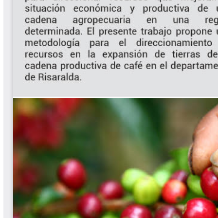
Biocartas
Boletín Agrometeorológico
Cafetero
Boletín Cafetero
Boletín de Extensión FNC
Boletín Estado Fitosanitario
Boletín Técnico Cenicafé
Brocartas
Calendario de floración y cosecha
Colección Fundación Ecológica
Cafetera
Colección Fundación Manuel Mejía
Colección Libros 80 años
Colección Libros 85 años
Comportamiento de la Industria
Finca Cafetera Santander Podcast
Infografías Cenicafé
Informes de Gestión Comité
Antioquía
Informes de Gestión Comité Caldas