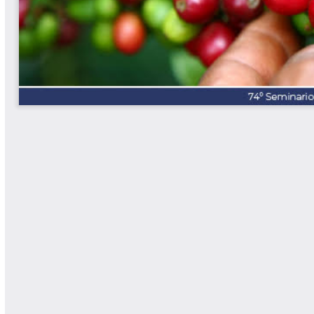
Las Aventuras del Profesor Yarumo
Libros y Manuales
Libros Proyecto Manos al Agua
Magazín Cafetero
Magazín Cafetero Podcast
Memorias de la Cumbre de Café
Memorias Seminario Científico
Normas Técnicas del Sector
Cafetero
Paisaje Cultural Cafetero
Patentes Cenicafé
Por los Caminos de Caldas Podcast
Programa Café 360
Programa de Promoción Toma
Café
Publicaciones Científicas Externas
Radionovela Mi Finca
Revista Cafetera de Colombia
Revista Cenicafé
Revista Ensayos sobre Economía