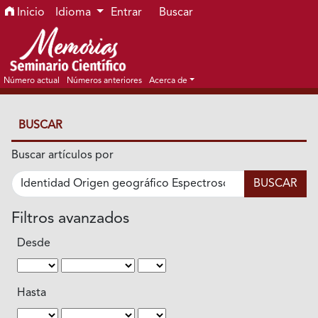
Ir al menú de navegación principal
Ir al contenido principal
Ir al pie de página del sitio
Inicio
Idioma
Entrar
Buscar
Número actual
Números anteriores
Acerca de
BUSCAR
Buscar artículos por
Filtros avanzados
Desde
Hasta