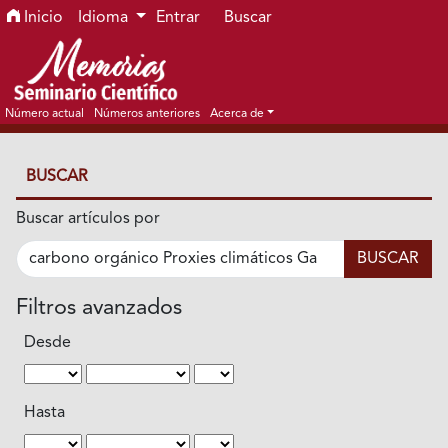
Ir al menú de navegación principal
Ir al contenido principal
Ir al pie de página del sitio
Inicio
Idioma
Entrar
Buscar
Número actual
Números anteriores
Acerca de
BUSCAR
Buscar artículos por
Filtros avanzados
Desde
Hasta