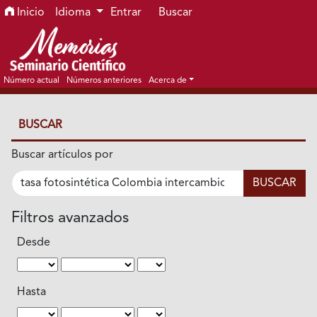
Ir al menú de navegación principal
Ir al contenido principal
Ir al pie de página del sitio
Inicio
Idioma
Entrar
Buscar
Número actual
Números anteriores
Acerca de
BUSCAR
Buscar artículos por
Filtros avanzados
Desde
Hasta