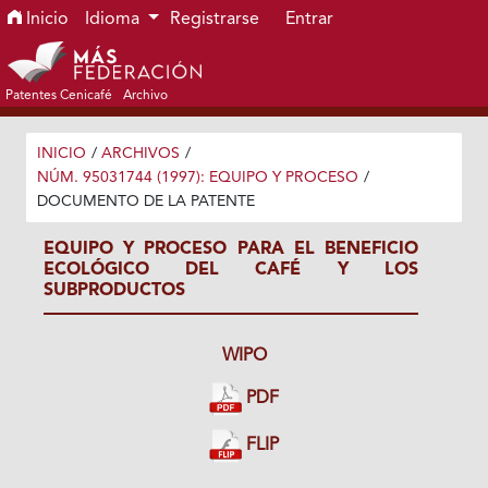
Ir al menú de navegación principal
Ir al contenido principal
Ir al pie de página del sitio
Inicio
Idioma
Registrarse
Entrar
Patentes Cenicafé
Archivo
INICIO
/
ARCHIVOS
/
NÚM. 95031744 (1997): EQUIPO Y PROCESO
/
DOCUMENTO DE LA PATENTE
EQUIPO Y PROCESO PARA EL BENEFICIO
ECOLÓGICO DEL CAFÉ Y LOS
SUBPRODUCTOS
WIPO
PDF
FLIP