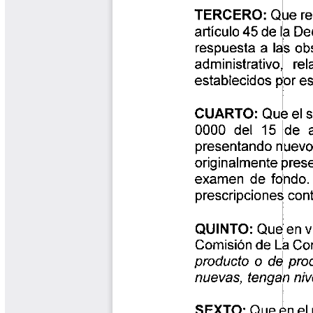
Libros Proyecto Manos al Agua
Magazín Cafetero
Magazín Cafetero Podcast
Memorias de la Cumbre de Café
Memorias Seminario Científico
Normas Técnicas del Sector
Cafetero
Paisaje Cultural Cafetero
Patentes Cenicafé
Por los Caminos de Caldas Podcast
Programa Café 360
Programa de Promoción Toma
Café
Publicaciones Científicas Externas
Radionovela Mi Finca
Revista Cafetera de Colombia
Revista Cenicafé
Revista Ensayos sobre Economía
Software Cenicafé
Tips del Profesor Yarumo