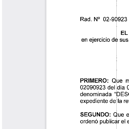
Cafetero
Boletín Cafetero
Boletín de Extensión FNC
Boletín Estado Fitosanitario
Boletín Técnico Cenicafé
Brocartas
Calendario de floración y cosecha
Colección Fundación Ecológica
Cafetera
Colección Fundación Manuel Mejía
Colección Libros 80 años
Colección Libros 85 años
Comportamiento de la Industria
Finca Cafetera Santander Podcast
Infografías Cenicafé
Informes de Gestión Comité
Antioquía
Informes de Gestión Comité Caldas
Las Aventuras del Profesor Yarumo
Libros y Manuales