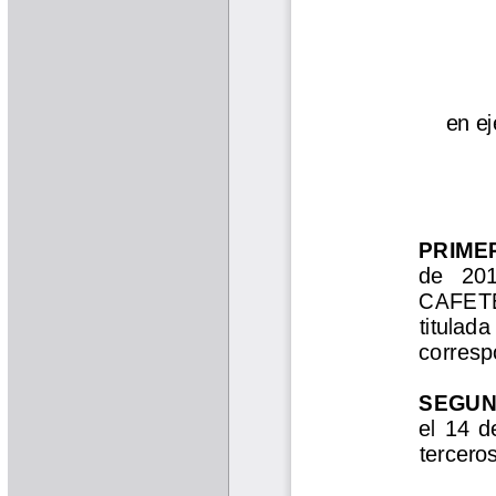
Cafetero
Boletín Cafetero
Boletín de Extensión FNC
Boletín Estado Fitosanitario
Boletín Técnico Cenicafé
Brocartas
Calendario de floración y cosecha
Colección Fundación Ecológica
Cafetera
Colección Fundación Manuel Mejía
Colección Libros 80 años
Colección Libros 85 años
Comportamiento de la Industria
Finca Cafetera Santander Podcast
Infografías Cenicafé
Informes de Gestión Comité
Antioquía
Informes de Gestión Comité Caldas
Las Aventuras del Profesor Yarumo
Libros y Manuales