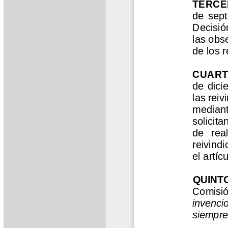
Libros Proyecto Manos al Agua
Magazín Cafetero
Magazín Cafetero Podcast
Memorias de la Cumbre de Café
Memorias Seminario Científico
Normas Técnicas del Sector
Cafetero
Paisaje Cultural Cafetero
Patentes Cenicafé
Por los Caminos de Caldas Podcast
Programa Café 360
Programa de Promoción Toma
Café
Publicaciones Científicas Externas
Radionovela Mi Finca
Revista Cafetera de Colombia
Revista Cenicafé
Revista Ensayos sobre Economía
Software Cenicafé
Tips del Profesor Yarumo