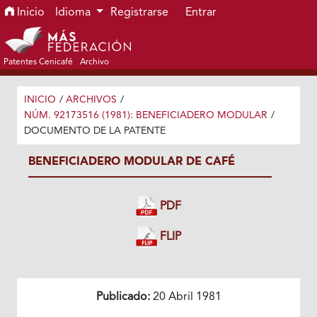
Ir al menú de navegación principal
Ir al contenido principal
Ir al pie de página del sitio
Inicio
Idioma
Registrarse
Entrar
Patentes Cenicafé
Archivo
INICIO
/
ARCHIVOS
/
NÚM. 92173516 (1981): BENEFICIADERO MODULAR
/
DOCUMENTO DE LA PATENTE
BENEFICIADERO MODULAR DE CAFÉ
PDF
FLIP
Publicado:
20 Abril 1981