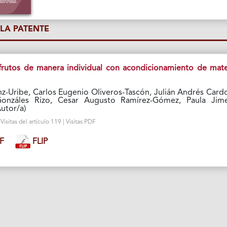
LA PATENTE
frutos de manera individual con acondicionamiento de mate
z-Uribe, Carlos Eugenio Oliveros-Tascón, Julián Andrés Card
onzáles Rizo, Cesar Augusto Ramírez-Gómez, Paula Jim
utor/a)
isitas del artículo 119 | Visitas PDF
F
FLIP