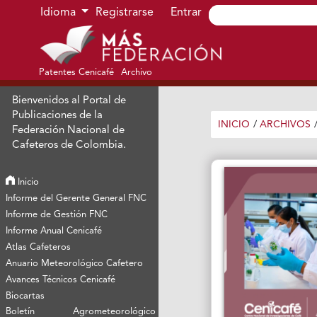
Ir al menú de navegación principal
Ir al contenido principal
Ir al pie de página del sitio
Idioma
Registrarse
Entrar
Patentes Cenicafé
Archivo
Bienvenidos al Portal de
Publicaciones de la
INICIO
/
ARCHIVOS
Federación Nacional de
Cafeteros de Colombia.
Inicio
Informe del Gerente General FNC
Informe de Gestión FNC
Informe Anual Cenicafé
Atlas Cafeteros
Anuario Meteorológico Cafetero
Avances Técnicos Cenicafé
Biocartas
Boletín Agrometeorológico