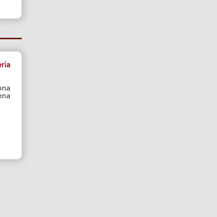
ria
ona
ena