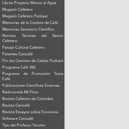
Libros Proyecto Manos al Agua
Magazín Cafetero
Magazín Cafetero Podcast
Memorias de la Cumbre de Café
Memorias Seminario Científico
Normas Técnicas del Sector
Cafetero
Paisaje Cultural Cafetero
Patentes Cenicafé
Por los Caminos de Caldas Podcast
Programa Café 360
Programa de Promoción Toma
Café
Publicaciones Científicas Externas
Radionovela Mi Finca
Revista Cafetera de Colombia
Revista Cenicafé
Revista Ensayos sobre Economía
Software Cenicafé
Tips del Profesor Yarumo