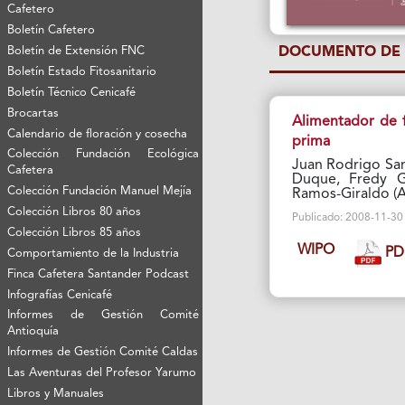
Cafetero
Boletín Cafetero
DOCUMENTO DE 
Boletín de Extensión FNC
Boletín Estado Fitosanitario
Boletín Técnico Cenicafé
Brocartas
Alimentador de 
Calendario de floración y cosecha
prima
Colección Fundación Ecológica
Juan Rodrigo San
Cafetera
Duque, Fredy G
Colección Fundación Manuel Mejía
Ramos-Giraldo (A
Colección Libros 80 años
Publicado: 2008-11-30 V
Colección Libros 85 años
WIPO
PD
Comportamiento de la Industria
Finca Cafetera Santander Podcast
Infografías Cenicafé
Informes de Gestión Comité
Antioquía
Informes de Gestión Comité Caldas
Las Aventuras del Profesor Yarumo
Libros y Manuales