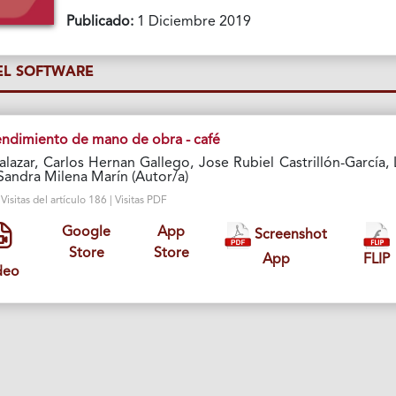
Publicado:
1 Diciembre 2019
L SOFTWARE
endimiento de mano de obra - café
lazar, Carlos Hernan Gallego, Jose Rubiel Castrillón-García, 
Sandra Milena Marín (Autor/a)
isitas del artículo 186 | Visitas PDF
Google
App
Screenshot
Store
Store
App
FLIP
deo