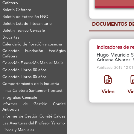
Cafetero
Boletín Cafetero
Boletín de Extensión FNC
Boletín Estado Fitosanitario
DOCUMENTOS DE
Boletín Técnico Cenicafé
Brocartas
Calendario de floración y cosecha
Indicadores de r
Colección Fundación Ecológica
Hugo Mauricio Sa
Cafetera
Adriana Álvarez, 
Colección Fundación Manuel Mejía
Publicado: 2019-12-01 V
Colección Libros 80 años
Colección Libros 85 años
Comportamiento de la Industria
Finca Cafetera Santander Podcast
Video
Vi
Infografías Cenicafé
Informes de Gestión Comité
Antioquía
Informes de Gestión Comité Caldas
Las Aventuras del Profesor Yarumo
Libros y Manuales