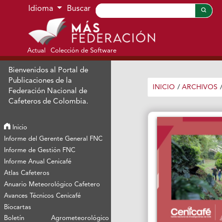
Ir al menú de navegación principal
Ir al contenido principal
Ir al pie de página del sitio
Idioma
Buscar
Actual
Colección de Software
Bienvenidos al Portal de
Publicaciones de la
INICIO
/
ARCHIVOS
Federación Nacional de
Cafeteros de Colombia.
Inicio
Informe del Gerente General FNC
Informe de Gestión FNC
Informe Anual Cenicafé
Atlas Cafeteros
Anuario Meteorológico Cafetero
Avances Técnicos Cenicafé
Biocartas
Boletín Agrometeorológico