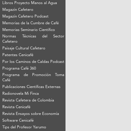
Libros Proyecto Manos al Agua
Magazín Cafetero
Magazín Cafetero Podcast
Memorias de la Cumbre de Café
Memorias Seminario Científico
Normas Técnicas del Sector
Cafetero
Paisaje Cultural Cafetero
Patentes Cenicafé
Por los Caminos de Caldas Podcast
Programa Café 360
Programa de Promoción Toma
Café
Publicaciones Científicas Externas
Radionovela Mi Finca
Revista Cafetera de Colombia
Revista Cenicafé
Revista Ensayos sobre Economía
Software Cenicafé
Tips del Profesor Yarumo