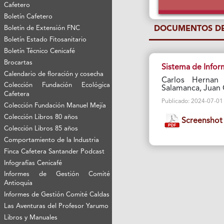
Cafetero
Boletín Cafetero
DOCUMENTOS DE
Boletín de Extensión FNC
Boletín Estado Fitosanitario
Boletín Técnico Cenicafé
Brocartas
Sistema de Infor
Calendario de floración y cosecha
Carlos Hernan 
Colección Fundación Ecológica
Salamanca, Juan 
Cafetera
Publicado: 2024-07-01 Vi
Colección Fundación Manuel Mejía
Colección Libros 80 años
Screenshot
Colección Libros 85 años
Comportamiento de la Industria
Finca Cafetera Santander Podcast
Infografías Cenicafé
Informes de Gestión Comité
Antioquía
Informes de Gestión Comité Caldas
Las Aventuras del Profesor Yarumo
Libros y Manuales