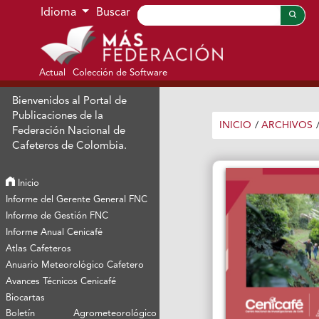
Ir al menú de navegación principal
Ir al contenido principal
Ir al pie de página del sitio
Idioma
Buscar
Actual
Colección de Software
Bienvenidos al Portal de
Publicaciones de la
INICIO
/
ARCHIVOS
Federación Nacional de
Cafeteros de Colombia.
Inicio
Informe del Gerente General FNC
Informe de Gestión FNC
Informe Anual Cenicafé
Atlas Cafeteros
Anuario Meteorológico Cafetero
Avances Técnicos Cenicafé
Biocartas
Boletín Agrometeorológico