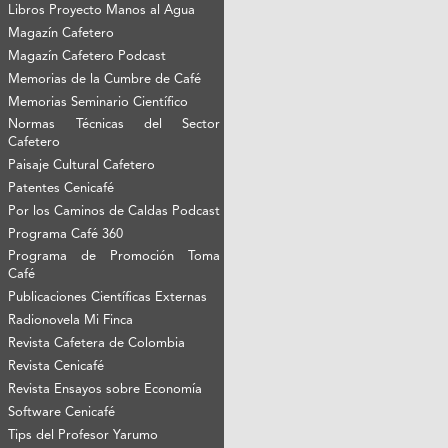
Libros Proyecto Manos al Agua
Magazín Cafetero
Magazín Cafetero Podcast
Memorias de la Cumbre de Café
Memorias Seminario Científico
Normas Técnicas del Sector
Cafetero
Paisaje Cultural Cafetero
Patentes Cenicafé
Por los Caminos de Caldas Podcast
Programa Café 360
Programa de Promoción Toma
Café
Publicaciones Científicas Externas
Radionovela Mi Finca
Revista Cafetera de Colombia
Revista Cenicafé
Revista Ensayos sobre Economía
Software Cenicafé
Tips del Profesor Yarumo