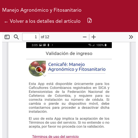
Ir al menú de navegación principal
Ir al contenido principal
Ir al pie de página del sitio
Inicio
Idioma
Buscar
Manejo Agronómico y Fitosanitario
Descargar PDF
← Volver a los detalles del artículo
Actual
Colección de Software
Federación Nacional de Cafeteros
| Powered by: Cenicafé
Al continuar utilizando este portal, aceptas nuestros
Términos y condiciones de uso
y
Política de Privacidad y
Tratamiento de Datos Personales
.