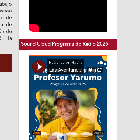
abajo
ación
no de
ia de
ón de
ó la
Sound Cloud Programa de Radio 2025