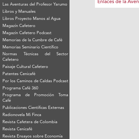
Enlaces de la Aven
Las Aventuras del Profesor Yarumo
Libros y Manuales
Libros Proyecto Manos al Agua
Magazín Cafetero
Magazín Cafetero Podcast
Memorias de la Cumbre de Café
Memorias Seminario Científico
Normas Técnicas del Sector
Cafetero
Paisaje Cultural Cafetero
Patentes Cenicafé
Por los Caminos de Caldas Podcast
Programa Café 360
Programa de Promoción Toma
Café
Publicaciones Científicas Externas
Radionovela Mi Finca
Revista Cafetera de Colombia
Revista Cenicafé
Revista Ensayos sobre Economía