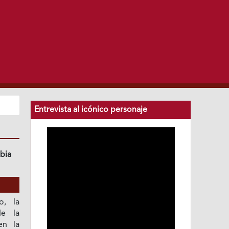
Entrevista al icónico personaje
bia
o, la
de la
en la