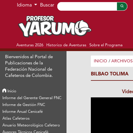
Ir al menú de navegación principal
Ir al contenido principal
Ir al pie de página del sitio
Idioma
Buscar
Aventuras 2026
Historico de Aventuras
Sobre el Programa
Bienvenidos al Portal de
INICIO
/
ARCHIVOS
Publicaciones de la
Federación Nacional de
BILBAO TOLIMA
Cafeteros de Colombia.
Inicio
Vide
Informe del Gerente General FNC
Informe de Gestión FNC
Informe Anual Cenicafé
Atlas Cafeteros
Anuario Meteorológico Cafetero
Avances Técnicos Cenicafé