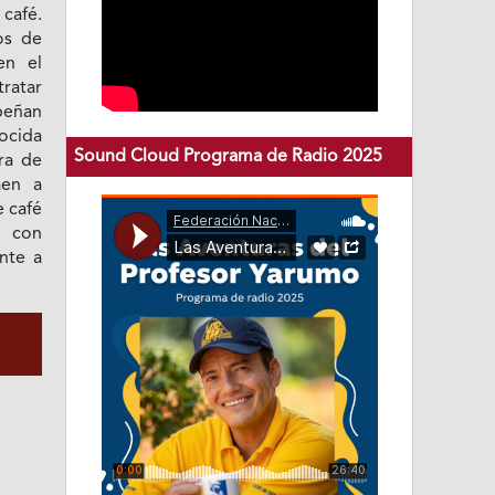
 café.
os de
en el
ratar
peñan
nocida
Sound Cloud Programa de Radio 2025
ra de
aen a
e café
, con
nte a