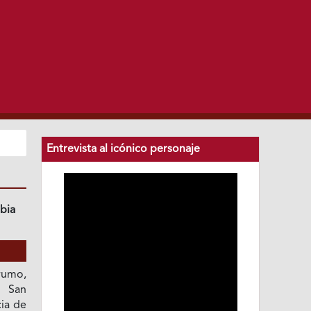
Entrevista al icónico personaje
bia
umo,
n San
ia de