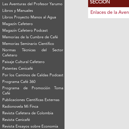
SECCIÓN
Las Aventuras del Profesor Yarumo
Libros y Manuales
Enlaces de la Aven
Libros Proyecto Manos al Agua
Magazín Cafetero
Magazín Cafetero Podcast
Memorias de la Cumbre de Café
Memorias Seminario Científico
Normas Técnicas del Sector
Cafetero
Paisaje Cultural Cafetero
Patentes Cenicafé
Por los Caminos de Caldas Podcast
Programa Café 360
Programa de Promoción Toma
Café
Publicaciones Científicas Externas
Radionovela Mi Finca
Revista Cafetera de Colombia
Revista Cenicafé
Revista Ensayos sobre Economía