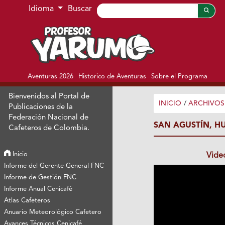
Ir al menú de navegación principal
Ir al contenido principal
Ir al pie de página del sitio
Idioma
Buscar
Aventuras 2026
Historico de Aventuras
Sobre el Programa
Bienvenidos al Portal de
INICIO
/
ARCHIVOS
Publicaciones de la
Federación Nacional de
SAN AGUSTÍN, H
Cafeteros de Colombia.
Inicio
Vide
Informe del Gerente General FNC
Informe de Gestión FNC
Informe Anual Cenicafé
Atlas Cafeteros
Anuario Meteorológico Cafetero
Avances Técnicos Cenicafé