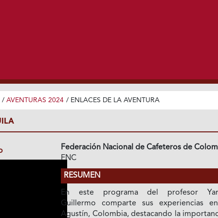
/
AVENTURAS 2024
/
ENLACES DE LA AVENTURA
UILA
Federación Nacional de Cafeteros de Colom
o
FNC
RESUMEN
En este programa del profesor Yar
Guillermo comparte sus experiencias e
Agustín, Colombia, destacando la importanc