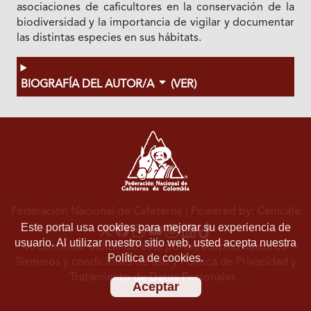
asociaciones de caficultores en la conservación de la
biodiversidad y la importancia de vigilar y documentar
las distintas especies en sus hábitats.
BIOGRAFÍA DEL AUTOR/A
(VER)
Federación Nacional de Cafeteros
| Powered by: Cenicafé
Este portal usa cookies para mejorar su experiencia de
usuario. Al utilizar nuestro sitio web, usted acepta nuestra
Al continuar utilizando este portal, aceptas nuestros
Política de cookies.
Términos y condiciones de uso
y
Política de Privacidad y
Tratamiento de Datos Personales
.
Aceptar