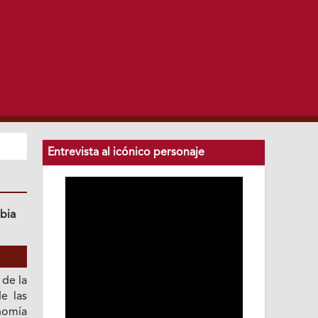
Entrevista al icónico personaje
bia
 de la
e las
nomía