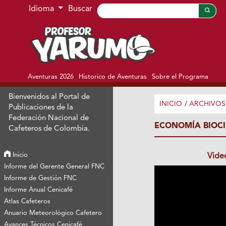
Ir al menú de navegación principal
Ir al contenido principal
Ir al pie de página del sitio
Idioma
Buscar
Aventuras 2026
Historico de Aventuras
Sobre el Programa
Bienvenidos al Portal de
INICIO
/
ARCHIVOS
Publicaciones de la
Federación Nacional de
ECONOMÍA BIOC
Cafeteros de Colombia.
Inicio
Vide
Informe del Gerente General FNC
Informe de Gestión FNC
Informe Anual Cenicafé
Atlas Cafeteros
Anuario Meteorológico Cafetero
Avances Técnicos Cenicafé