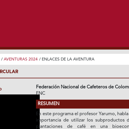
/
AVENTURAS 2024
/
ENLACES DE LA AVENTURA
IRCULAR
Federación Nacional de Cafeteros de Colom
o
FNC
RESUMEN
En este programa el profesor Yarumo, habla
importancia de utilizar los subproductos d
plantaciones de café en una bioeco