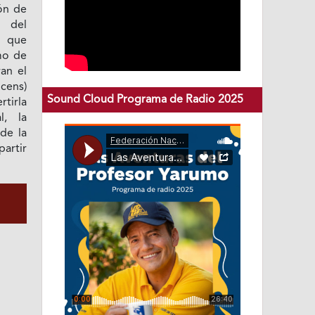
ión de
o del
, que
mo de
ran el
cens)
Sound Cloud Programa de Radio 2025
rtirla
l, la
de la
partir