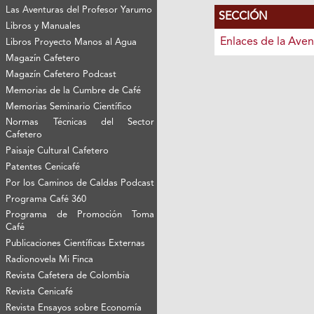
Las Aventuras del Profesor Yarumo
SECCIÓN
Libros y Manuales
Enlaces de la Aven
Libros Proyecto Manos al Agua
Magazín Cafetero
Magazín Cafetero Podcast
Memorias de la Cumbre de Café
Memorias Seminario Científico
Normas Técnicas del Sector
Cafetero
Paisaje Cultural Cafetero
Patentes Cenicafé
Por los Caminos de Caldas Podcast
Programa Café 360
Programa de Promoción Toma
Café
Publicaciones Científicas Externas
Radionovela Mi Finca
Revista Cafetera de Colombia
Revista Cenicafé
Revista Ensayos sobre Economía