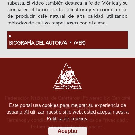
subasta. El vídeo también destaca la fe de Mónica y su
familia en el futuro de la caficultura y su compromiso
de producir café natural de alta calidad utilizando
métodos de cultivo respetuosos con el clima.
BIOGRAFÍA DEL AUTOR/A
(VER)
Federación Nacional de Cafeteros
| Powered by: Cenicafé
Este portal usa cookies para mejorar su experiencia de
usuario. Al utilizar nuestro sitio web, usted acepta nuestra
Al continuar utilizando este portal, aceptas nuestros
Política de cookies.
Términos y condiciones de uso
y
Política de Privacidad y
Tratamiento de Datos Personales
.
Aceptar