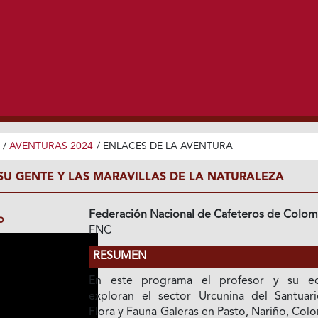
/
AVENTURAS 2024
/
ENLACES DE LA AVENTURA
 SU GENTE Y LAS MARAVILLAS DE LA NATURALEZA
Federación Nacional de Cafeteros de Colom
o
FNC
RESUMEN
En este programa el profesor y su e
exploran el sector Urcunina del Santuar
Flora y Fauna Galeras en Pasto, Nariño, Col