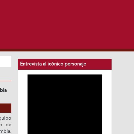
Entrevista al icónico personaje
bia
quipo
io de
ombia.