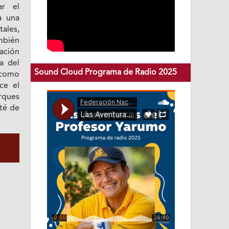
ar el
a una
ales,
mbién
tación
a del
Sound Cloud Programa de Radio 2025
 como
ce el
ques
té de