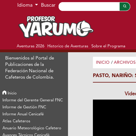
Ir al menú de navegación principal
Ir al contenido principal
Ir al pie de página del sitio
Idioma
Buscar
Aventuras 2026
Historico de Aventuras
Sobre el Programa
Bienvenidos al Portal de
INICIO
/
ARCHIVOS
Publicaciones de la
Federación Nacional de
PASTO, NARIÑO:
Cafeteros de Colombia.
Inicio
Vide
Informe del Gerente General FNC
Informe de Gestión FNC
Informe Anual Cenicafé
Atlas Cafeteros
Anuario Meteorológico Cafetero
Avances Técnicos Cenicafé