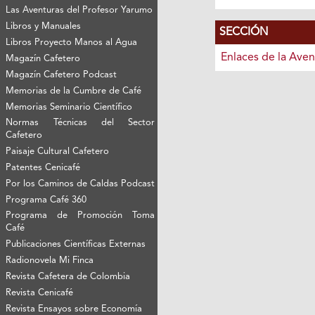
Las Aventuras del Profesor Yarumo
Libros y Manuales
SECCIÓN
Libros Proyecto Manos al Agua
Enlaces de la Aven
Magazín Cafetero
Magazín Cafetero Podcast
Memorias de la Cumbre de Café
Memorias Seminario Científico
Normas Técnicas del Sector
Cafetero
Paisaje Cultural Cafetero
Patentes Cenicafé
Por los Caminos de Caldas Podcast
Programa Café 360
Programa de Promoción Toma
Café
Publicaciones Científicas Externas
Radionovela Mi Finca
Revista Cafetera de Colombia
Revista Cenicafé
Revista Ensayos sobre Economía