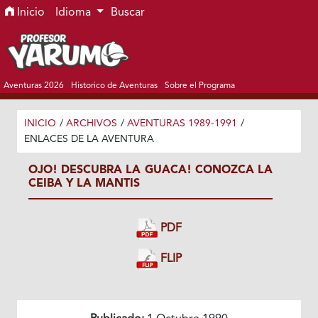
Ir al menú de navegación principal
Ir al contenido principal
Ir al pie de página del sitio
Inicio
Idioma
Buscar
Aventuras 2026
Historico de Aventuras
Sobre el Programa
INICIO
/
ARCHIVOS
/
AVENTURAS 1989-1991
/
ENLACES DE LA AVENTURA
OJO! DESCUBRA LA GUACA! CONOZCA LA
CEIBA Y LA MANTIS
PDF
FLIP