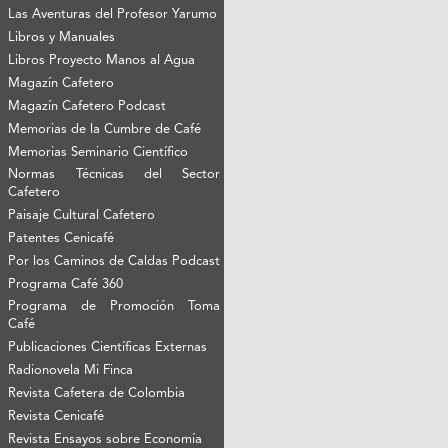
Las Aventuras del Profesor Yarumo
Libros y Manuales
Libros Proyecto Manos al Agua
Magazín Cafetero
Magazín Cafetero Podcast
Memorias de la Cumbre de Café
Memorias Seminario Científico
Normas Técnicas del Sector
Cafetero
Paisaje Cultural Cafetero
Patentes Cenicafé
Por los Caminos de Caldas Podcast
Programa Café 360
Programa de Promoción Toma
Café
Publicaciones Científicas Externas
Radionovela Mi Finca
Revista Cafetera de Colombia
Revista Cenicafé
Revista Ensayos sobre Economía