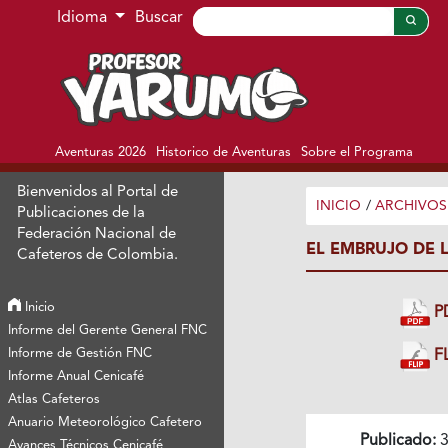
Ir al menú de navegación principal
Ir al contenido principal
Ir al pie de página del sitio
Idioma
Buscar
Aventuras 2026
Historico de Aventuras
Sobre el Programa
Bienvenidos al Portal de
INICIO
/
ARCHIVOS
Publicaciones de la
Federación Nacional de
EL EMBRUJO DE L
Cafeteros de Colombia.
Inicio
P
Informe del Gerente General FNC
Informe de Gestión FNC
FL
Informe Anual Cenicafé
Atlas Cafeteros
Anuario Meteorológico Cafetero
Publicado:
3
Avances Técnicos Cenicafé