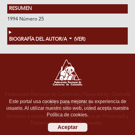
RESUMEN
1994 Número 25
BIOGRAFÍA DEL AUTOR/A
(VER)
Federación Nacional de Cafeteros
| Powered by: Cenicafé
Este portal usa cookies para mejorar su experiencia de
usuario. Al utilizar nuestro sitio web, usted acepta nuestra
Al continuar utilizando este portal, aceptas nuestros
Política de cookies.
Términos y condiciones de uso
y
Política de Privacidad y
Tratamiento de Datos Personales
.
Aceptar