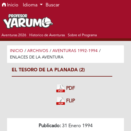
Ir al menú de navegación principal
Ir al contenido principal
Ir al pie de página del sitio
Inicio
Idioma
Buscar
Aventuras 2026
Historico de Aventuras
Sobre el Programa
INICIO
/
ARCHIVOS
/
AVENTURAS 1992-1994
/
ENLACES DE LA AVENTURA
EL TESORO DE LA PLANADA (2)
PDF
FLIP
Publicado:
31 Enero 1994