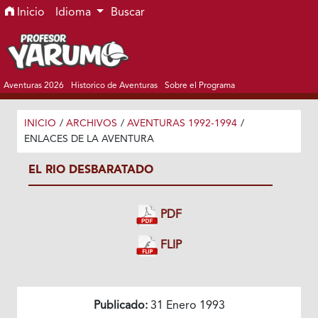
Ir al menú de navegación principal
Ir al contenido principal
Ir al pie de página del sitio
Inicio
Idioma
Buscar
Aventuras 2026
Historico de Aventuras
Sobre el Programa
INICIO
/
ARCHIVOS
/
AVENTURAS 1992-1994
/
ENLACES DE LA AVENTURA
EL RIO DESBARATADO
PDF
FLIP
Publicado:
31 Enero 1993