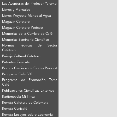
Las Aventuras del Profesor Yarumo
Libros y Manuales
Libros Proyecto Manos al Agua
Magazín Cafetero
Magazín Cafetero Podcast
Memorias de la Cumbre de Café
Memorias Seminario Científico
Normas Técnicas del Sector
Cafetero
Paisaje Cultural Cafetero
Patentes Cenicafé
Por los Caminos de Caldas Podcast
Programa Café 360
Programa de Promoción Toma
Café
Publicaciones Científicas Externas
Radionovela Mi Finca
Revista Cafetera de Colombia
Revista Cenicafé
Revista Ensayos sobre Economía