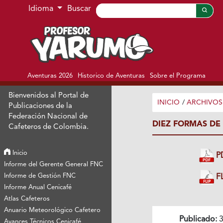
Ir al menú de navegación principal
Ir al contenido principal
Ir al pie de página del sitio
Idioma
Buscar
Aventuras 2026
Historico de Aventuras
Sobre el Programa
Bienvenidos al Portal de
INICIO
/
ARCHIVOS
Publicaciones de la
Federación Nacional de
DIEZ FORMAS DE
Cafeteros de Colombia.
Inicio
P
Informe del Gerente General FNC
Informe de Gestión FNC
FL
Informe Anual Cenicafé
Atlas Cafeteros
Anuario Meteorológico Cafetero
Publicado:
3
Avances Técnicos Cenicafé