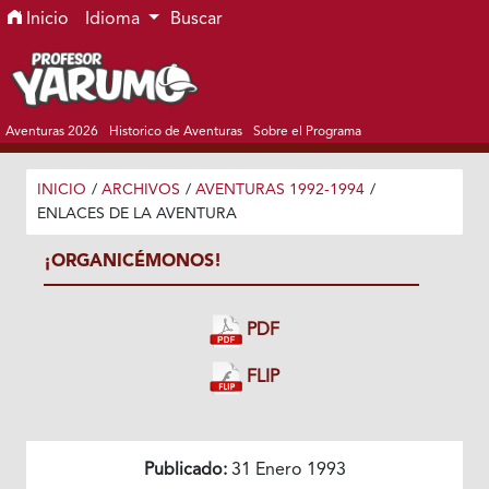
Ir al menú de navegación principal
Ir al contenido principal
Ir al pie de página del sitio
Inicio
Idioma
Buscar
Aventuras 2026
Historico de Aventuras
Sobre el Programa
INICIO
/
ARCHIVOS
/
AVENTURAS 1992-1994
/
ENLACES DE LA AVENTURA
¡ORGANICÉMONOS!
PDF
FLIP
Publicado:
31 Enero 1993