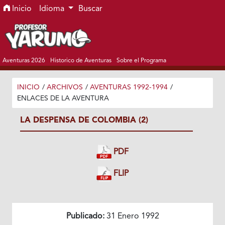
Ir al menú de navegación principal
Ir al contenido principal
Ir al pie de página del sitio
Inicio
Idioma
Buscar
Aventuras 2026
Historico de Aventuras
Sobre el Programa
INICIO
/
ARCHIVOS
/
AVENTURAS 1992-1994
/
ENLACES DE LA AVENTURA
LA DESPENSA DE COLOMBIA (2)
PDF
FLIP
Publicado:
31 Enero 1992