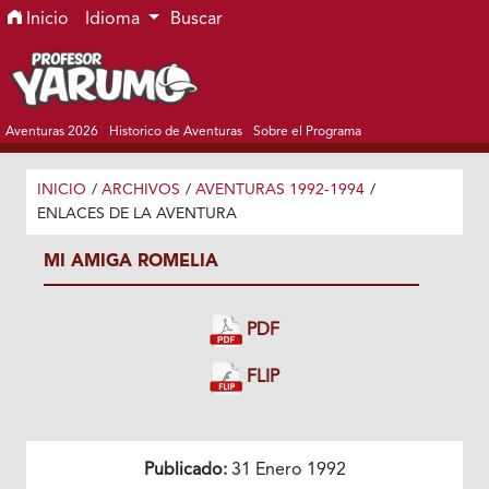
Ir al menú de navegación principal
Ir al contenido principal
Ir al pie de página del sitio
Inicio
Idioma
Buscar
Aventuras 2026
Historico de Aventuras
Sobre el Programa
INICIO
/
ARCHIVOS
/
AVENTURAS 1992-1994
/
ENLACES DE LA AVENTURA
MI AMIGA ROMELIA
PDF
FLIP
Publicado:
31 Enero 1992