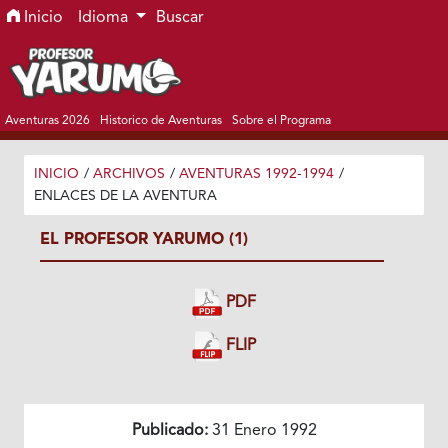
Ir al menú de navegación principal
Ir al contenido principal
Ir al pie de página del sitio
Inicio
Idioma
Buscar
Aventuras 2026
Historico de Aventuras
Sobre el Programa
INICIO
/
ARCHIVOS
/
AVENTURAS 1992-1994
/
ENLACES DE LA AVENTURA
EL PROFESOR YARUMO (1)
PDF
FLIP
Publicado:
31 Enero 1992