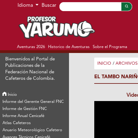
Ir al menú de navegación principal
Ir al contenido principal
Ir al pie de página del sitio
Idioma
Buscar
Aventuras 2026
Historico de Aventuras
Sobre el Programa
Bienvenidos al Portal de
INICIO
/
ARCHIVOS
Publicaciones de la
Federación Nacional de
EL TAMBO NARI
Cafeteros de Colombia.
Inicio
Vide
Informe del Gerente General FNC
Informe de Gestión FNC
Informe Anual Cenicafé
Atlas Cafeteros
Anuario Meteorológico Cafetero
Avances Técnicos Cenicafé