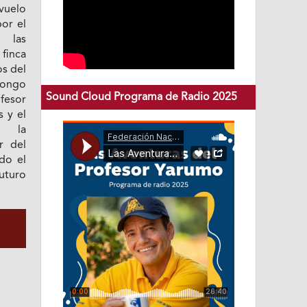
vuelo
or el
 las
 finca
os del
hongo
Sound Cloud Programa de Radio 2025
ofesor
s y el
r la
r del
do el
uturo