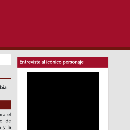
Entrevista al icónico personaje
bia
ra el
to de
a y la