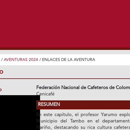
/
AVENTURAS 2024
/
ENLACES DE LA AVENTURA
ÑO
Federación Nacional de Cafeteros de Colom
o
Cenicafé
RESUMEN
En este capítulo, el profesor Yarumo explo
Municipio del Tambo en el departamen
Nariño, destacando su rica cultura cafeter