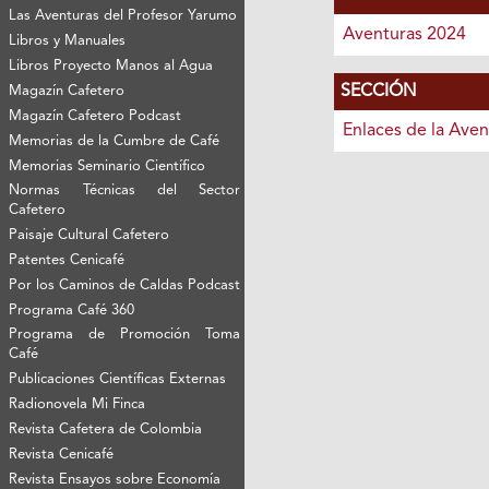
Las Aventuras del Profesor Yarumo
Aventuras 2024
Libros y Manuales
Libros Proyecto Manos al Agua
SECCIÓN
Magazín Cafetero
Magazín Cafetero Podcast
Enlaces de la Aven
Memorias de la Cumbre de Café
Memorias Seminario Científico
Normas Técnicas del Sector
Cafetero
Paisaje Cultural Cafetero
Patentes Cenicafé
Por los Caminos de Caldas Podcast
Programa Café 360
Programa de Promoción Toma
Café
Publicaciones Científicas Externas
Radionovela Mi Finca
Revista Cafetera de Colombia
Revista Cenicafé
Revista Ensayos sobre Economía