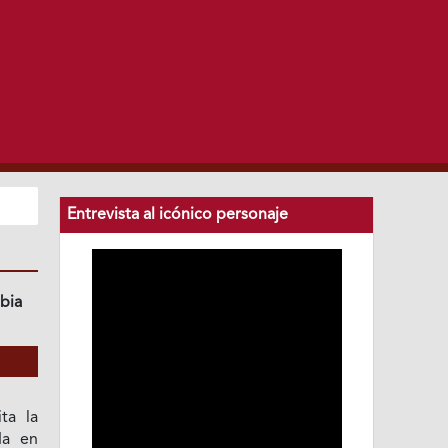
Entrevista al icónico personaje
bia
ta la
da en