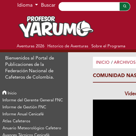
Ir al menú de navegación principal
Ir al contenido principal
Ir al pie de página del sitio
Idioma
Buscar
Aventuras 2026
Historico de Aventuras
Sobre el Programa
Bienvenidos al Portal de
INICIO
/
ARCHIVOS
Publicaciones de la
Federación Nacional de
COMUNIDAD NAS
Cafeteros de Colombia.
Inicio
Vide
Informe del Gerente General FNC
Informe de Gestión FNC
Informe Anual Cenicafé
Atlas Cafeteros
Anuario Meteorológico Cafetero
Avances Técnicos Cenicafé