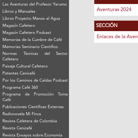
Las Aventuras del Profesor Yarumo
Aventuras 2024
Libros y Manuales
Libros Proyecto Manos al Agua
SECCIÓN
Magazín Cafetero
Magazín Cafetero Podcast
Enlaces de la Aven
Memorias de la Cumbre de Café
Memorias Seminario Científico
Normas Técnicas del Sector
Cafetero
Paisaje Cultural Cafetero
Patentes Cenicafé
Por los Caminos de Caldas Podcast
Programa Café 360
Programa de Promoción Toma
Café
Publicaciones Científicas Externas
Radionovela Mi Finca
Revista Cafetera de Colombia
Revista Cenicafé
Revista Ensayos sobre Economía