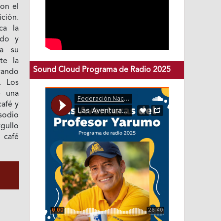
con el
ición.
ca la
ado y
ta su
te la
Sound Cloud Programa de Radio 2025
rando
. Los
e una
café y
sodio
gullo
 café