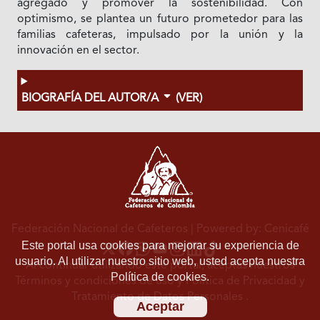
agregado y promover la sostenibilidad. Con
optimismo, se plantea un futuro prometedor para las
familias cafeteras, impulsado por la unión y la
innovación en el sector.
BIOGRAFÍA DEL AUTOR/A
(VER)
Federación Nacional de Cafeteros
| Powered by: Cenicafé
Este portal usa cookies para mejorar su experiencia de
usuario. Al utilizar nuestro sitio web, usted acepta nuestra
Al continuar utilizando este portal, aceptas nuestros
Política de cookies.
Términos y condiciones de uso
y
Política de Privacidad y
Tratamiento de Datos Personales
.
Aceptar