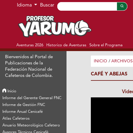
Ir al menú de navegación principal
Ir al contenido principal
Ir al pie de página del sitio
Idioma
Buscar
Aventuras 2026
Historico de Aventuras
Sobre el Programa
Bienvenidos al Portal de
INICIO
/
ARCHIVOS
Publicaciones de la
Federación Nacional de
CAFÉ Y ABEJAS
Cafeteros de Colombia.
Inicio
Vide
Informe del Gerente General FNC
Informe de Gestión FNC
Informe Anual Cenicafé
Atlas Cafeteros
Anuario Meteorológico Cafetero
Avances Técnicos Cenicafé