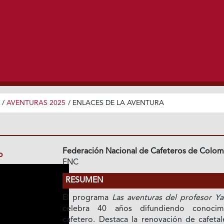
/
AVENTURAS 2025
/
ENLACES DE LA AVENTURA
Federación Nacional de Cafeteros de Colom
o
FNC
RESUMEN
El programa
Las aventuras del profesor Y
celebra 40 años difundiendo conocim
cafetero. Destaca la renovación de cafetal