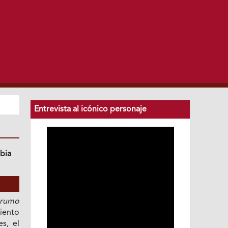
Entrevista al icónico personaje
bia
arumo
iento
es, el