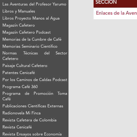
SECCIÓN
Las Aventuras del Profesor Yarumo
Libros y Manuales
Enlaces de la Aven
Libros Proyecto Manos al Agua
Magazín Cafetero
Magazín Cafetero Podcast
Memorias de la Cumbre de Café
Memorias Seminario Científico
Normas Técnicas del Sector
Cafetero
Paisaje Cultural Cafetero
Patentes Cenicafé
Por los Caminos de Caldas Podcast
Programa Café 360
Programa de Promoción Toma
Café
Publicaciones Científicas Externas
Radionovela Mi Finca
Revista Cafetera de Colombia
Revista Cenicafé
Revista Ensayos sobre Economía