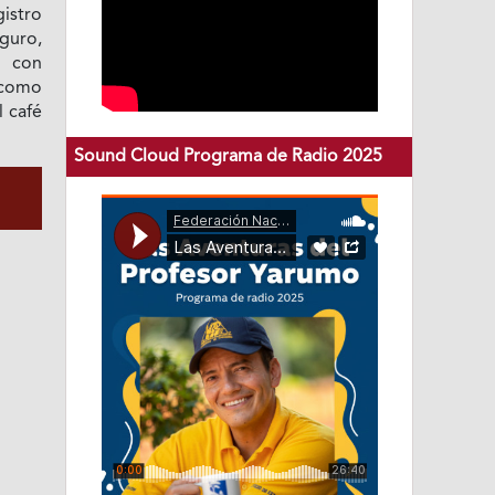
istro
guro,
l con
a como
l café
Sound Cloud Programa de Radio 2025