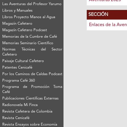
Las Aventuras del Profesor Yarumo
Libros y Manuales
SECCIÓN
Libros Proyecto Manos al Agua
Magazín Cafetero
Enlaces de la Aven
Magazín Cafetero Podcast
Memorias de la Cumbre de Café
Memorias Seminario Científico
Normas Técnicas del Sector
Cafetero
Paisaje Cultural Cafetero
Patentes Cenicafé
Por los Caminos de Caldas Podcast
Programa Café 360
Programa de Promoción Toma
Café
Publicaciones Científicas Externas
Radionovela Mi Finca
Revista Cafetera de Colombia
Revista Cenicafé
Revista Ensayos sobre Economía