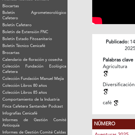
Biocartas
Boletín Agrometeorológico
Cafetero
Boletín Cafetero
Boletín de Extensión FNC
Boletín Estado Fitosanitario
Publicado:
14
Boletín Técnico Cenicafé
202
Brocartas
Calendario de floración y cosecha
Palabras clave
Colección Fundación Ecológica
Agricultura 
Cafetera
Colección Fundación Manuel Mejía
Diversificació
Colección Libros 80 años
Colección Libros 85 años
Comportamiento de la Industria
café
Finca Cafetera Santander Podcast
Infografías Cenicafé
Informes de Gestión Comité
NÚMERO
Antioquía
Informes de Gestión Comité Caldas
Aventuras 2025