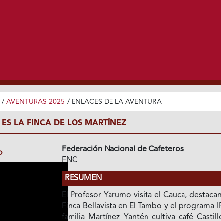
/
AVENTURAS 2025
/
ENLACES DE LA AVENTURA
 ES LA FINCA DE LOS MARTÍNEZ
Federación Nacional de Cafeteros
o
FNC
RESUMEN
El Profesor Yarumo visita el Cauca, destaca
Finca Bellavista en El Tambo y el programa I
familia Martínez Yantén cultiva café Castill