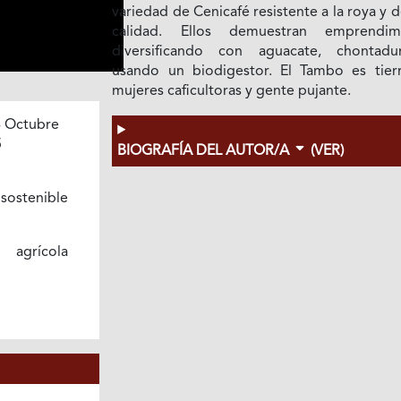
variedad de Cenicafé resistente a la roya y d
calidad. Ellos demuestran emprendim
diversificando con aguacate, chontad
usando un biodigestor. El Tambo es tier
mujeres caficultoras y gente pujante.
 Octubre
5
BIOGRAFÍA DEL AUTOR/A
(VER)
sostenible
n agrícola