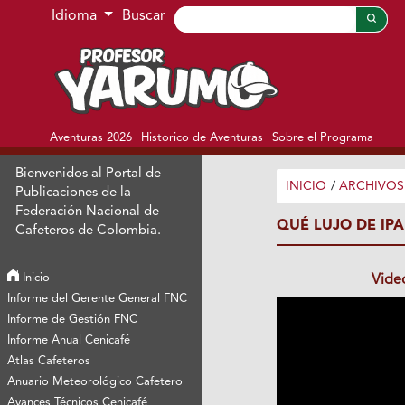
Ir al menú de navegación principal
Ir al contenido principal
Ir al pie de página del sitio
Idioma
Buscar
Aventuras 2026
Historico de Aventuras
Sobre el Programa
Bienvenidos al Portal de
INICIO
/
ARCHIVOS
Publicaciones de la
Federación Nacional de
QUÉ LUJO DE IPA
Cafeteros de Colombia.
Inicio
Vide
Informe del Gerente General FNC
Informe de Gestión FNC
Informe Anual Cenicafé
Atlas Cafeteros
Anuario Meteorológico Cafetero
Avances Técnicos Cenicafé