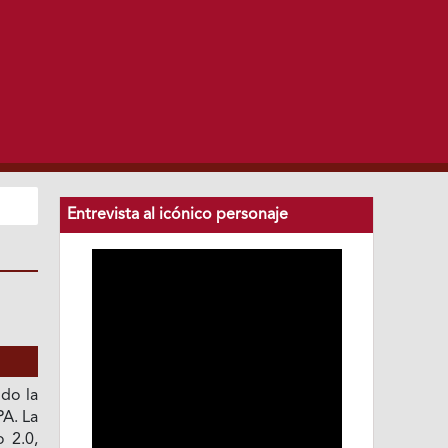
Entrevista al icónico personaje
ndo la
PA. La
o 2.0,