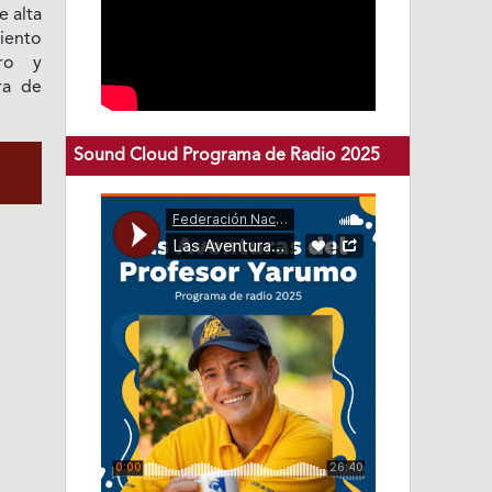
e alta
iento
uro y
ra de
Sound Cloud Programa de Radio 2025