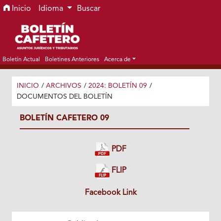
Ir al menú de navegación principal
Ir al contenido principal
Ir al pie de página del sitio
Inicio
Idioma
Buscar
Boletín Actual
Boletines Anteriores
Acerca de
INICIO
/
ARCHIVOS
/
2024: BOLETÍN 09
/
DOCUMENTOS DEL BOLETÍN
BOLETÍN CAFETERO 09
PDF
FLIP
Facebook Link