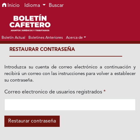
Ir al menú de navegación principal
Ir al contenido principal
Ir al pie de página del sitio
Inicio
Idioma
Buscar
Boletín Actual
Boletines Anteriores
Acerca de
RESTAURAR CONTRASEÑA
Introduzca su cuenta de correo electrónico a continuación y
recibirá un correo con las instrucciones para volver a establecer
su contraseña.
Correo electronico de usuarios registrados
*
Obligatorio
Restaurar contraseña