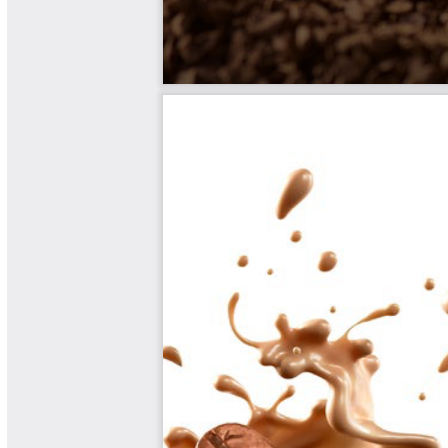
Software Cenicafé
Tips del Profesor Yarumo
Yarumadas Programa Radial