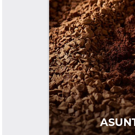
Las Aventuras del Profesor Yarumo
Libros y Manuales
Libros Proyecto Manos al Agua
Magazín Cafetero
Magazín Cafetero Podcast
Memorias de la Cumbre de Café
Memorias Seminario Científico
Normas Técnicas del Sector
Cafetero
Paisaje Cultural Cafetero
Patentes Cenicafé
Por los Caminos de Caldas Podcast
Programa Café 360
Programa de Promoción Toma
Café
Publicaciones Científicas Externas
Radionovela Mi Finca
Revista Cafetera de Colombia
Revista Cenicafé
Revista Ensayos sobre Economía