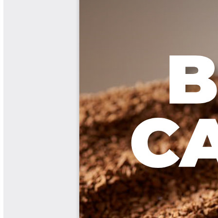
Biocartas
Boletín Agrometeorológico
Cafetero
Boletín Cafetero
Boletín de Extensión FNC
Boletín Estado Fitosanitario
Boletín Técnico Cenicafé
Brocartas
Calendario de floración y cosecha
Colección Fundación Ecológica
Cafetera
Colección Fundación Manuel Mejía
Colección Libros 80 años
Colección Libros 85 años
Comportamiento de la Industria
Finca Cafetera Santander Podcast
Infografías Cenicafé
Informes de Gestión Comité
Antioquía
Informes de Gestión Comité Caldas