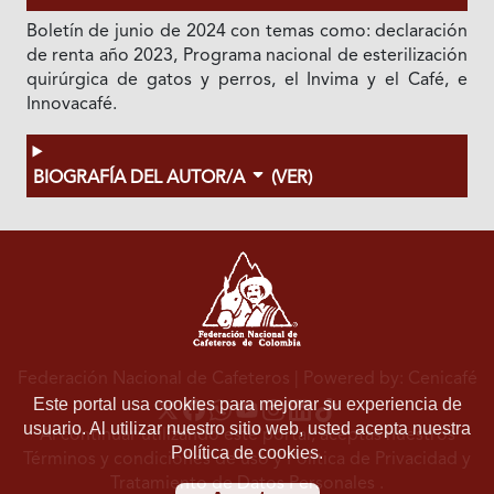
Boletín de junio de 2024 con temas como: declaración
de renta año 2023, Programa nacional de esterilización
quirúrgica de gatos y perros, el Invima y el Café, e
Innovacafé.
BIOGRAFÍA DEL AUTOR/A
(VER)
Federación Nacional de Cafeteros
| Powered by: Cenicafé
Este portal usa cookies para mejorar su experiencia de
usuario. Al utilizar nuestro sitio web, usted acepta nuestra
Al continuar utilizando este portal, aceptas nuestros
Política de cookies.
Términos y condiciones de uso
y
Política de Privacidad y
Tratamiento de Datos Personales
.