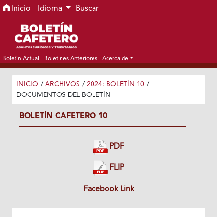
Ir al menú de navegación principal
Ir al contenido principal
Ir al pie de página del sitio
Inicio
Idioma
Buscar
Boletín Actual
Boletines Anteriores
Acerca de
INICIO
/
ARCHIVOS
/
2024: BOLETÍN 10
/
DOCUMENTOS DEL BOLETÍN
BOLETÍN CAFETERO 10
PDF
FLIP
Facebook Link