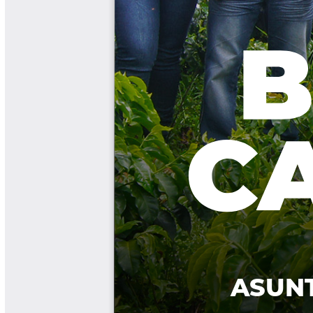
Las Aventuras del Profesor Yarumo
Libros y Manuales
Libros Proyecto Manos al Agua
Magazín Cafetero
Magazín Cafetero Podcast
Memorias de la Cumbre de Café
Memorias Seminario Científico
Normas Técnicas del Sector
Cafetero
Paisaje Cultural Cafetero
Patentes Cenicafé
Por los Caminos de Caldas Podcast
Programa Café 360
Programa de Promoción Toma
Café
Publicaciones Científicas Externas
Radionovela Mi Finca
Revista Cafetera de Colombia
Revista Cenicafé
Revista Ensayos sobre Economía