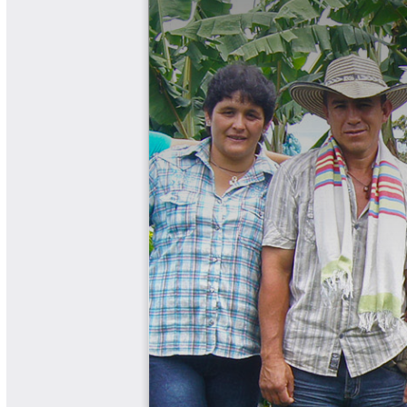
Biocartas
Boletín Agrometeorológico
Cafetero
Boletín Cafetero
Boletín de Extensión FNC
Boletín Estado Fitosanitario
Boletín Técnico Cenicafé
Brocartas
Calendario de floración y cosecha
Colección Fundación Ecológica
Cafetera
Colección Fundación Manuel Mejía
Colección Libros 80 años
Colección Libros 85 años
Comportamiento de la Industria
Finca Cafetera Santander Podcast
Infografías Cenicafé
Informes de Gestión Comité
Antioquía
Informes de Gestión Comité Caldas