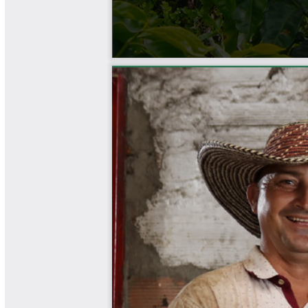
Software Cenicafé
Tips del Profesor Yarumo
Yarumadas Programa Radial