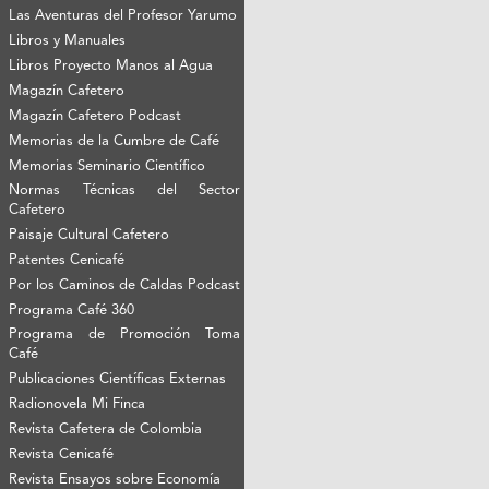
Las Aventuras del Profesor Yarumo
Libros y Manuales
Libros Proyecto Manos al Agua
Magazín Cafetero
Magazín Cafetero Podcast
Memorias de la Cumbre de Café
Memorias Seminario Científico
Normas Técnicas del Sector
Cafetero
Paisaje Cultural Cafetero
Patentes Cenicafé
Por los Caminos de Caldas Podcast
Programa Café 360
Programa de Promoción Toma
Café
Publicaciones Científicas Externas
Radionovela Mi Finca
Revista Cafetera de Colombia
Revista Cenicafé
Revista Ensayos sobre Economía