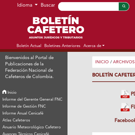
Ir al menú de navegación principal
Ir al contenido principal
Ir al pie de página del sitio
Idioma
Buscar
Boletín Actual
Boletines Anteriores
Acerca de
Bienvenidos al Portal de
INICIO
/
ARCHIVOS
Publicaciones de la
Federación Nacional de
BOLETÍN CAFETE
Cafeteros de Colombia.
Inicio
P
Informe del Gerente General FNC
Informe de Gestión FNC
FL
Informe Anual Cenicafé
Facebook
Atlas Cafeteros
Anuario Meteorológico Cafetero
Avances Técnicos Cenicafé