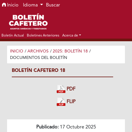
Ir al menú de navegación principal
Ir al contenido principal
Ir al pie de página del sitio
Inicio
Idioma
Buscar
Boletín Actual
Boletines Anteriores
Acerca de
INICIO
/
ARCHIVOS
/
2025: BOLETÍN 18
/
DOCUMENTOS DEL BOLETÍN
BOLETÍN CAFETERO 18
PDF
FLIP
Publicado:
17 Octubre 2025