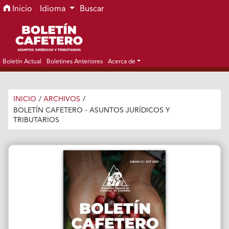
Ir al menú de navegación principal
Ir al contenido principal
Ir al pie de página del sitio
Inicio
Idioma
Buscar
Boletín Actual
Boletines Anteriores
Acerca de
INICIO
/
ARCHIVOS
/
BOLETÍN CAFETERO - ASUNTOS JURÍDICOS Y
TRIBUTARIOS