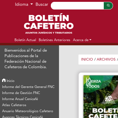
Ir al menú de navegación principal
Ir al contenido principal
Ir al pie de página del sitio
Idioma
Buscar
Boletín Actual
Boletines Anteriores
Acerca de
Bienvenidos al Portal de
Publicaciones de la
INICIO
/
ARCHIVOS
Federación Nacional de
Cafeteros de Colombia.
Inicio
Informe del Gerente General FNC
Informe de Gestión FNC
Informe Anual Cenicafé
Atlas Cafeteros
Anuario Meteorológico Cafetero
Avances Técnicos Cenicafé