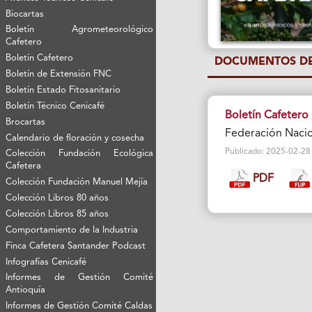
Biocartas
Boletín Agrometeorológico
Cafetero
Boletín Cafetero
DOCUMENTOS DE
Boletín de Extensión FNC
Boletín Estado Fitosanitario
Boletín Técnico Cenicafé
Boletín Cafetero
Brocartas
Federación Nacio
Calendario de floración y cosecha
Publicado: 2025-02-28 Vi
Colección Fundación Ecológica
Cafetera
PDF
Colección Fundación Manuel Mejía
Colección Libros 80 años
Colección Libros 85 años
Comportamiento de la Industria
Finca Cafetera Santander Podcast
Infografías Cenicafé
Informes de Gestión Comité
Antioquía
Informes de Gestión Comité Caldas