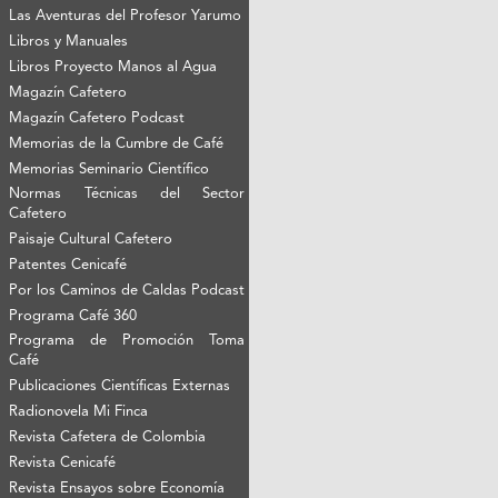
Las Aventuras del Profesor Yarumo
Libros y Manuales
Libros Proyecto Manos al Agua
Magazín Cafetero
Magazín Cafetero Podcast
Memorias de la Cumbre de Café
Memorias Seminario Científico
Normas Técnicas del Sector
Cafetero
Paisaje Cultural Cafetero
Patentes Cenicafé
Por los Caminos de Caldas Podcast
Programa Café 360
Programa de Promoción Toma
Café
Publicaciones Científicas Externas
Radionovela Mi Finca
Revista Cafetera de Colombia
Revista Cenicafé
Revista Ensayos sobre Economía