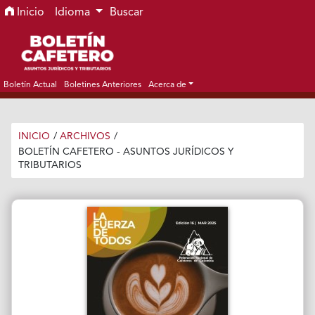
Ir al menú de navegación principal
Ir al contenido principal
Ir al pie de página del sitio
Inicio
Idioma
Buscar
Boletín Actual
Boletines Anteriores
Acerca de
INICIO
/
ARCHIVOS
/
BOLETÍN CAFETERO - ASUNTOS JURÍDICOS Y
TRIBUTARIOS