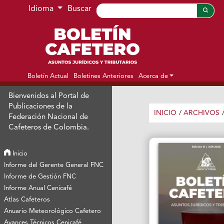
Ir al menú de navegación principal
Ir al contenido principal
Ir al pie de página del sitio
Idioma
Buscar
Boletín Actual
Boletines Anteriores
Acerca de
Bienvenidos al Portal de
Publicaciones de la
INICIO
/
ARCHIVOS
Federación Nacional de
Cafeteros de Colombia.
Inicio
Informe del Gerente General FNC
Informe de Gestión FNC
Informe Anual Cenicafé
Atlas Cafeteros
Anuario Meteorológico Cafetero
Avances Técnicos Cenicafé