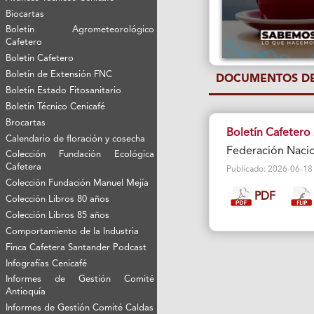
Biocartas
Boletín Agrometeorológico
Cafetero
Boletín Cafetero
Boletín de Extensión FNC
DOCUMENTOS DE
Boletín Estado Fitosanitario
Boletín Técnico Cenicafé
Brocartas
Boletín Cafetero
Calendario de floración y cosecha
Federación Nacio
Colección Fundación Ecológica
Cafetera
Publicado: 2026-06-18 Vi
Colección Fundación Manuel Mejía
PDF
Colección Libros 80 años
Colección Libros 85 años
Comportamiento de la Industria
Finca Cafetera Santander Podcast
Infografías Cenicafé
Informes de Gestión Comité
Antioquía
Informes de Gestión Comité Caldas