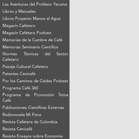
Las Aventuras del Profesor Yarumo
Libros y Manuales
Libros Proyecto Manos al Agua
Magazín Cafetero
Magazín Cafetero Podcast
Memorias de la Cumbre de Café
Memorias Seminario Científico
Normas Técnicas del Sector
Cafetero
Paisaje Cultural Cafetero
Patentes Cenicafé
Por los Caminos de Caldas Podcast
Programa Café 360
Programa de Promoción Toma
Café
Publicaciones Científicas Externas
Radionovela Mi Finca
Revista Cafetera de Colombia
Revista Cenicafé
Revista Ensayos sobre Economía